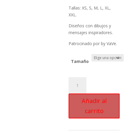
Tallas: XS, S, M, L, XL,
XXL.
Diseños con dibujos y
mensajes inspiradores.
Patrocinado por by VaVe.
Tamaño
Camiseta
Mazinger
Z
Añadir al
cantidad
carrito