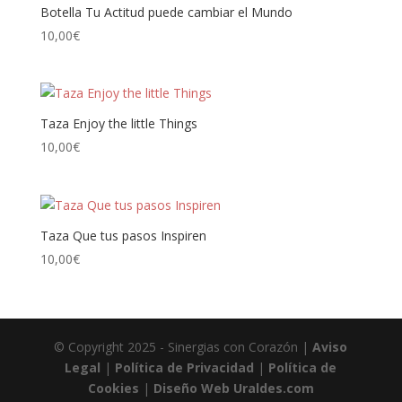
Botella Tu Actitud puede cambiar el Mundo
10,00
€
Taza Enjoy the little Things
10,00
€
Taza Que tus pasos Inspiren
10,00
€
© Copyright 2025 - Sinergias con Corazón |
Aviso
Legal
|
Política de Privacidad
|
Política de
Cookies
|
Diseño Web Uraldes.com